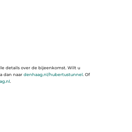
lle details over de bijeenkomst. Wilt u
Ga dan naar
denhaag.nl/hubertustunnel
. Of
ag.nl
.