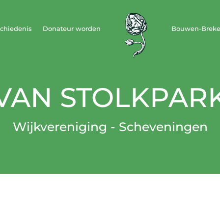
chiedenis
Donateur worden
Bouwen-Brek
VAN STOLKPAR
Wijkvereniging - Scheveningen