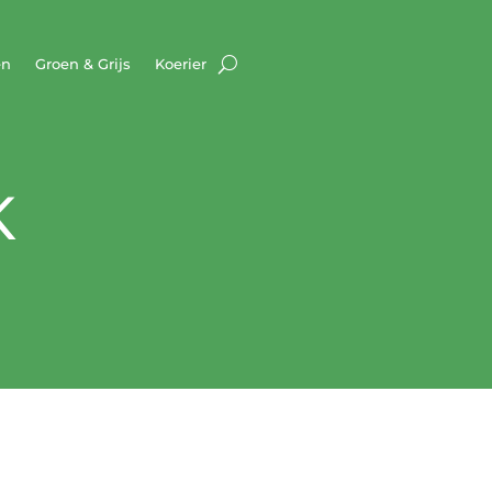
en
Groen & Grijs
Koerier
K