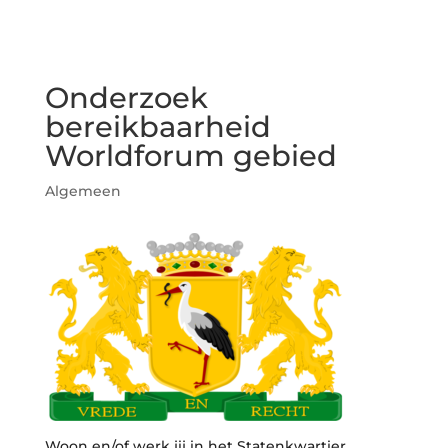
Onderzoek
bereikbaarheid
Worldforum gebied
Algemeen
Woon en/of werk jij in het Statenkwartier,