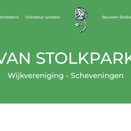
chiedenis
Donateur worden
Bouwen-Brek
VAN STOLKPAR
Wijkvereniging - Scheveningen