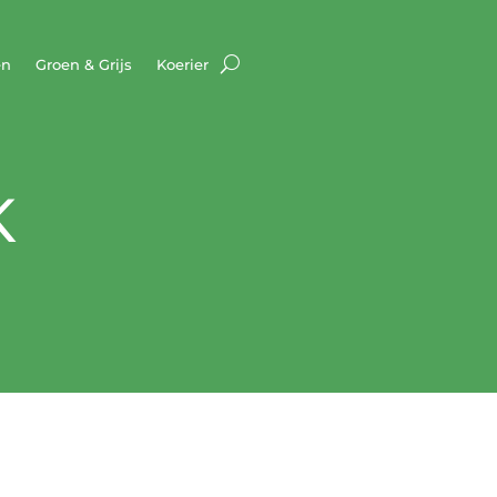
en
Groen & Grijs
Koerier
K