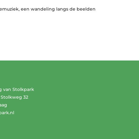
 livemuziek, een wandeling langs de beelden
g van Stolkpark
 Stolkweg 32
aag
park.nl