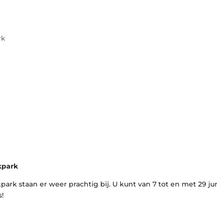
rk
kpark
ark staan er weer prachtig bij. U kunt van 7 tot en met 29 ju
s!