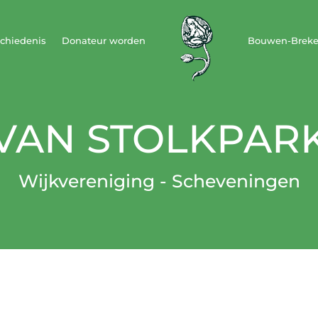
chiedenis
Donateur worden
Bouwen-Brek
VAN STOLKPAR
Wijkvereniging - Scheveningen