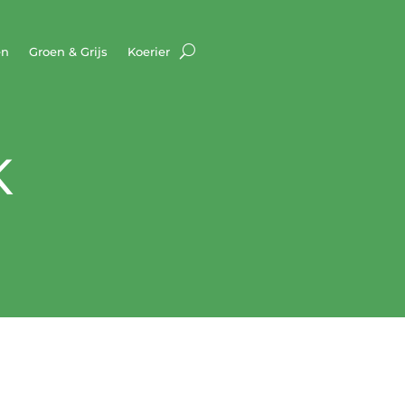
en
Groen & Grijs
Koerier
K