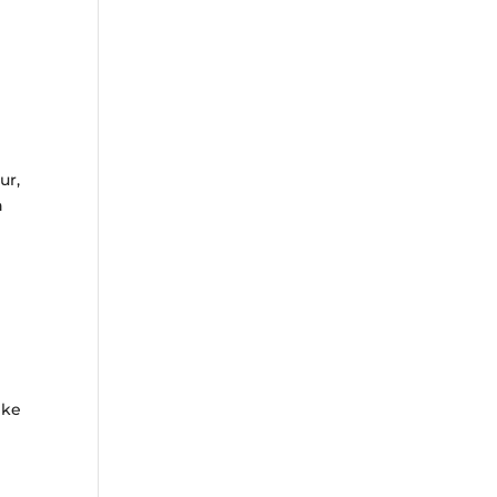
ur,
n
eke