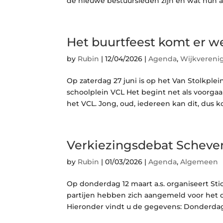
de nieuwe bestuursleden zijn en wat hun ac
Het buurtfeest komt er w
by
Rubin
|
12/04/2026
|
Agenda
,
Wijkvereni
Op zaterdag 27 juni is op het Van Stolkplein 
schoolplein VCL Het begint net als voorga
het VCL. Jong, oud, iedereen kan dit, dus ko
Verkiezingsdebat Scheve
by
Rubin
|
01/03/2026
|
Agenda
,
Algemeen
Op donderdag 12 maart a.s. organiseert Sti
partijen hebben zich aangemeld voor het d
Hieronder vindt u de gegevens: Donderdag 