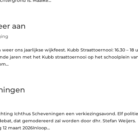
htergrond is. Maaike...
eer aan
ging
weer ons jaarlijkse wijkfeest. Kubb Straattoernooi: 16.30 – 18 u
ande jaren met het Kubb straattoernooi op het schoolplein va
m...
ningen
chting Ichthus Scheveningen een verkiezingsavond. Elf politi
ebat, dat gemodereerd zal worden door dhr. Stefan Weijers.
12 maart 2026Inloop...