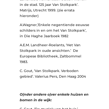
in de stad. 125 jaar Van Stolkpark’.
Matrijs, Utrecht 1999. (zie errata
hieronder)
A.Wagner,’Enkele negentiende eeuwse
schilders in en om het Van Stolkpark’,
in Die Haghe Jaarboek 1982
A.E.M. Landheer-Roelants, ‘Het Van
Stolkpark in oude ansichten.’ De
Europese Bibliotheek, Zaltbommel
1983.
C. Gout, ‘Van Stolkpark. Verboden
gebied’. Valerius Pers, Den Haag 2004
O(nder andere o)ver enkele huizen en
bomen in de wijk:
C. Gout, ‘De muziek van het huis.’